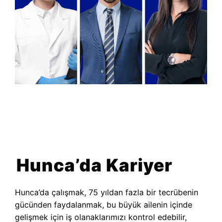
Siteye erişim engelleriyle karşılaşmadan hızlıca
bağlanmak artık çok daha kolay. Kesintisiz bir
oyun deneyimi yaşamak istiyorsanız,
merhabet
giriş
butonunu kullanabilirsiniz.
Hunca’da Kariyer
Hunca’da çalışmak, 75 yıldan fazla bir tecrübenin
gücünden faydalanmak, bu büyük ailenin içinde
gelişmek için iş olanaklarımızı kontrol edebilir,